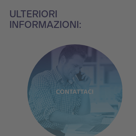
ULTERIORI
INFORMAZIONI:
TI
CONTATTACI
P