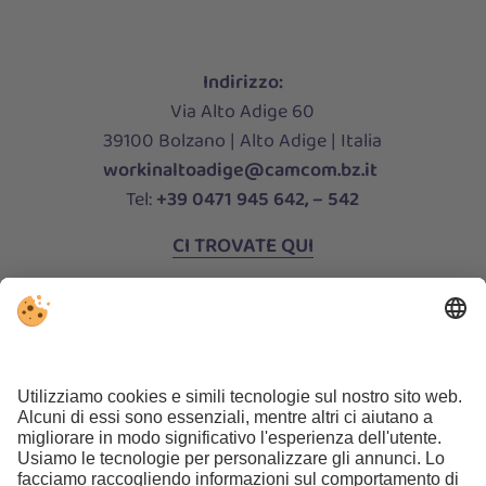
Indirizzo:
Via Alto Adige 60
39100 Bolzano | Alto Adige | Italia
workinaltoadige@camcom.bz.it
Tel:
+39 0471 945 642, – 542
CI TROVATE QUI
Orari di apertura:
lunedi al giovedi
8:30 ‑ 12:00 14:30 ‑ 16:30
venerdi
8:30 ‑ 12:00
CONTATTACI