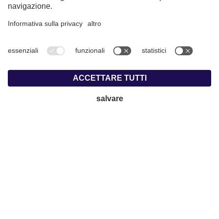
Part. IVA: IT01716880214 |
Note Legali
|
Privacy
|
Amministrazione trasparente
|
Dichiarazione di accessibilità
|
Cookie
|
© Webdesign by