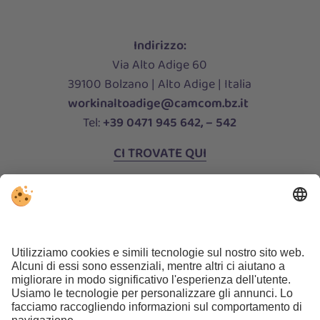
Indirizzo:
Via Alto Adige 60
39100 Bolzano | Alto Adige | Italia
workinaltoadige@camcom.bz.it
Tel:
+39 0471 945 642, – 542
CI TROVATE QUI
Orari di apertura:
lunedi al giovedi
8:30 ‑ 12:00 14:30 ‑ 16:30
venerdi
8:30 ‑ 12:00
CONTATTACI