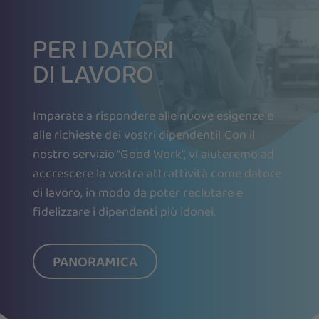
PER I DATORI
DI LAVORO
Imparate a rispondere alle nuove esigenze e
alle richieste dei vostri dipendenti! Con il
nostro servizio “Good Work”, vi aiuteremo ad
accrescere la vostra attrattività come datore
di lavoro, in modo da poter reclutare e
fidelizzare i dipendenti più idonei.
PANORAMICA