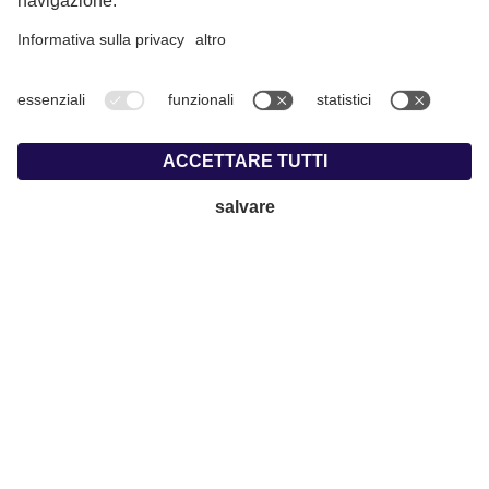
Part. IVA: IT01716880214 |
Note Legali
|
Privacy
|
Amministrazione trasparente
|
Dichiarazione di accessibilità
|
Cookie
|
© Webdesign by